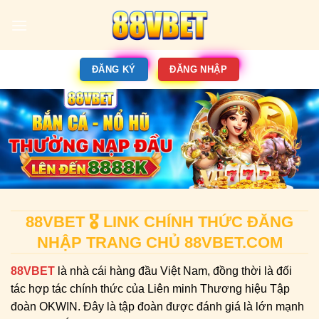
ĐĂNG KÝ
ĐĂNG NHẬP
88VBET 🎖️ LINK CHÍNH THỨC ĐĂNG
NHẬP TRANG CHỦ 88VBET.COM
88VBET
là nhà cái hàng đầu Việt Nam, đồng thời là đối
tác hợp tác chính thức của Liên minh Thương hiệu Tập
đoàn OKWIN. Đây là tập đoàn được đánh giá là lớn mạnh