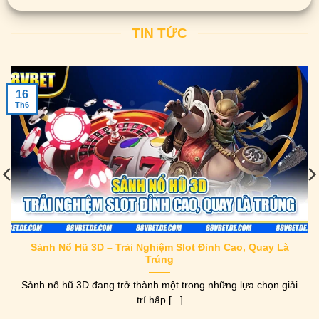
đa kênh, kết hợp giữa công nghệ AI tối ưu trải
TIN TỨC
nghiệm cá nhân và hệ thống bảo mật dữ liệu tuyệt
đối.
Những giá trị cốt lõi làm nên uy tín của
16
88VBET
Th6
Để xây dựng uy tín đối với cộng đồng cược thủ,
88VBET tập trung đầu tư đồng bộ vào hạ tầng công
nghệ và dịch vụ:
Công nghệ bảo mật đa lớp nâng tiến
88VBET áp dụng hệ thống mã hóa dữ liệu
SSL 256-bit
(tiêu chuẩn bảo mật ngân hàng quốc tế) kết hợp với hệ
Sảnh Nổ Hũ 3D – Trải Nghiệm Slot Đỉnh Cao, Quay Là
thống tường lửa (Firewall) nhiều lớp. Điều này đảm
Trúng
bảo toàn bộ thông tin cá nhân và lịch sử giao dịch của
hội viên không bị rò rỉ hoặc bị can thiệp bởi bên thứ ba.
Sảnh nổ hũ 3D đang trở thành một trong những lựa chọn giải
trí hấp [...]
Tốc độ xử lý giao dịch tự động