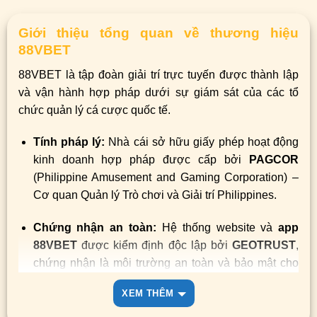
Giới thiệu tổng quan về thương hiệu
88VBET
88VBET là tập đoàn giải trí trực tuyến được thành lập
và vận hành hợp pháp dưới sự giám sát của các tổ
chức quản lý cá cược quốc tế.
Tính pháp lý:
Nhà cái sở hữu giấy phép hoạt động
kinh doanh hợp pháp được cấp bởi
PAGCOR
(Philippine Amusement and Gaming Corporation) –
Cơ quan Quản lý Trò chơi và Giải trí Philippines.
Chứng nhận an toàn:
Hệ thống website và
app
88VBET
được kiểm định độc lập bởi
GEOTRUST
,
chứng nhận là môi trường an toàn và bảo mật cho
người chơi.
XEM THÊM
Định hướng phát triển:
Trở thành nền tảng giải trí